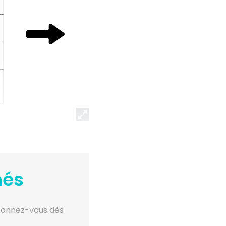
nés
abonnez-vous dès