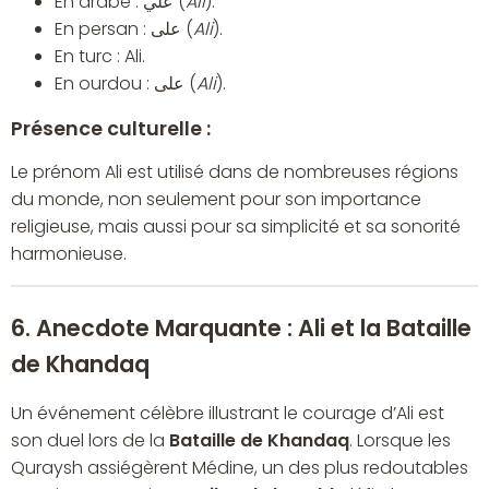
En arabe : علي (
Ali
).
En persan : علی (
Ali
).
En turc : Ali.
En ourdou : علی (
Ali
).
Présence culturelle :
Le prénom Ali est utilisé dans de nombreuses régions
du monde, non seulement pour son importance
religieuse, mais aussi pour sa simplicité et sa sonorité
harmonieuse.
6. Anecdote Marquante : Ali et la Bataille
de Khandaq
Un événement célèbre illustrant le courage d’Ali est
son duel lors de la
Bataille de Khandaq
. Lorsque les
Quraysh assiégèrent Médine, un des plus redoutables