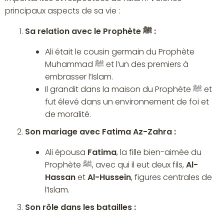
principaux aspects de sa vie :
Sa relation avec le Prophète ﷺ :
Ali était le cousin germain du Prophète
Muhammad ﷺ et l’un des premiers à
embrasser l’Islam.
Il grandit dans la maison du Prophète ﷺ et
fut élevé dans un environnement de foi et
de moralité.
Son mariage avec Fatima Az-Zahra :
Ali épousa
Fatima
, la fille bien-aimée du
Prophète ﷺ, avec qui il eut deux fils,
Al-
Hassan
et
Al-Hussein
, figures centrales de
l’Islam.
Son rôle dans les batailles :