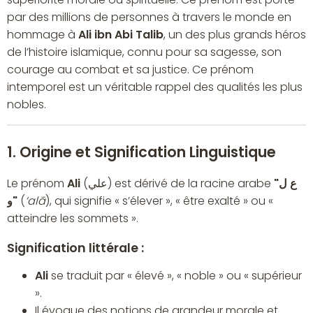
par des millions de personnes à travers le monde en
hommage à
Ali ibn Abi Talib
, un des plus grands héros
de l’histoire islamique, connu pour sa sagesse, son
courage au combat et sa justice. Ce prénom
intemporel est un véritable rappel des qualités les plus
nobles.
1. Origine et Signification Linguistique
Le prénom
Ali
(علي) est dérivé de la racine arabe
"ع ل
و"
(
‘alā
), qui signifie « s’élever », « être exalté » ou «
atteindre les sommets ».
Signification littérale :
Ali
se traduit par « élevé », « noble » ou « supérieur
».
Il évoque des notions de grandeur morale et