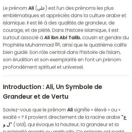
Le prénom
Ali
(علي) est l’un des prénoms les plus
emblématiques et appréciés dans la culture arabe et
islamique. Il est lié à des qualités de grandeur, de
courage, et de piété. Dans l’histoire islamique, il est
surtout associé à
Ali ibn Abi Talib
, cousin et gendre du
Prophète Muhammad ﷺ, ainsi que le quatrième calife
bien guidé. Son rôle central dans l’histoire de l’Islam,
son érudition et son exemplarité en font un prénom
profondément spirituel et universel.
Introduction : Ali, Un Symbole de
Grandeur et de Vertu
Saviez-vous que le prénom
Ali
signifie « élevé » ou «
exalté » ? Il provient directement de la racine arabe
"ع
ل و"
(
‘alā
), qui évoque la hauteur, la grandeur et la
supériorité morale ou spirituelle. Ce prénom est porté