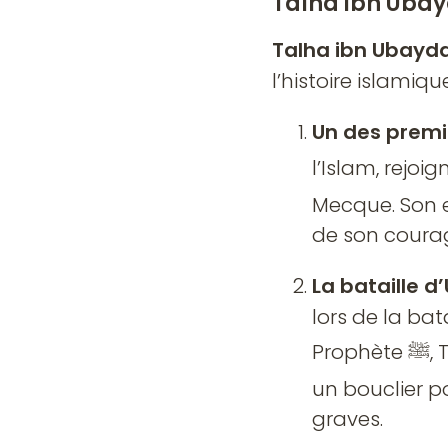
Talha ibn Ubay
Talha ibn Ubayda
l’histoire islamiqu
Un des premie
l’Islam, rejoi
Mecque. Son 
de son courag
La bataille d
lors de la ba
Prophète ﷺ, Talha se précipita pour le défendre. Il utilisa son corps comme
un bouclier p
graves.