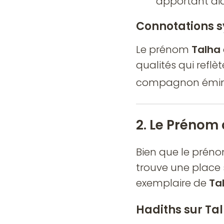
apportant aid
Connotations s
Le prénom
Talha
qualités qui reflè
2. Le Prénom 
Bien que le prén
trouve une place s
exemplaire de
Ta
Hadiths sur Ta