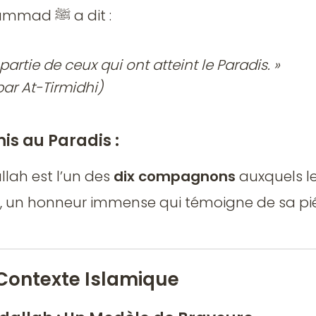
Le Prophète Muhammad ﷺ a dit :
 partie de ceux qui ont atteint le Paradis. »
ar At-Tirmidhi)
is au Paradis :
lah est l’un des
dix compagnons
auxquels le 
s, un honneur immense qui témoigne de sa pié
t Contexte Islamique