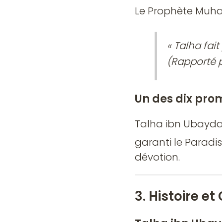
« Talha fait
(Rapporté p
Un des dix prom
Talha ibn Ubaydal
garanti le Paradi
dévotion.
3. Histoire e