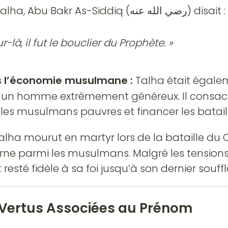
À propos de Talha, Abu Bakr As-Siddiq (رضي الله عنه) disait :
r-là, il fut le bouclier du Prophète. »
s l’économie musulmane :
Talha était égale
un homme extrêmement généreux. Il consacr
 les musulmans pauvres et financer les bataill
alha mourut en martyr lors de la bataille du
terne parmi les musulmans. Malgré les tensions
t resté fidèle à sa foi jusqu’à son dernier souffl
t Vertus Associées au Prénom