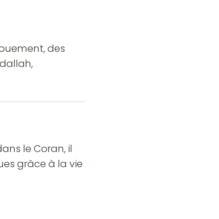
vouement, des
ydallah,
ns le Coran, il
ues grâce à la vie