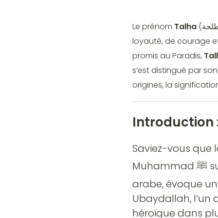
Le prénom
Talha
(طلحة) est profondément enraciné dans l’histoire islamique et incarne des valeurs de
loyauté, de courage e
promis au Paradis,
Tal
s’est distingué par so
origines, la significati
Introduction 
Saviez-vous que 
Muh
arabe, évoque une
Ubaydallah, l’un d
héroïque dans plusi