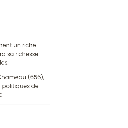
ment un riche
a sa richesse
es.
 Chameau (656),
 politiques de
e.