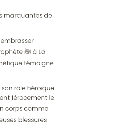
à embrasser
te ﷺ à La
phétique témoigne
 son rôle héroïque
rent férocement le
euses blessures