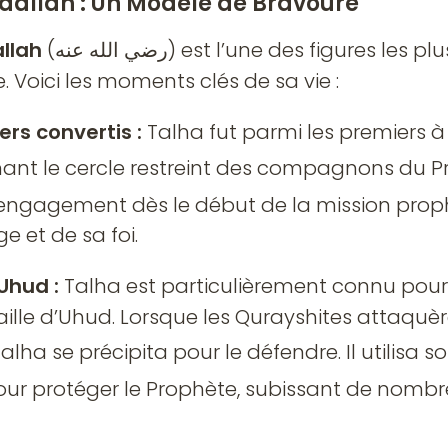
dallah : Un Modèle de Bravoure
llah
(رضي الله عنه) est l’une des figures les plus marquantes de
e. Voici les moments clés de sa vie :
rs convertis :
Talha fut parmi les premiers 
gnant le cercle restreint des compagnons du Prophè
engagement dès le début de la mission pro
e et de sa foi.
’Uhud :
Talha est particulièrement connu pour
taille d’Uhud. Lorsque les Qurayshites attaquè
our protéger le Prophète, subissant de nombr