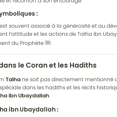
e et réconfort à son entourage.
ymboliques :
est souvent associé à la générosité et au dé
tent l’attitude et les actions de Talha ibn Uba
compagnon éminent du Prophète ﷺ.
dans le Coran et les Hadiths
om
Talha
ne soit pas directement mentionné da
péciale dans les hadiths et les récits historiq
lha ibn Ubaydallah
.
lha ibn Ubaydallah :