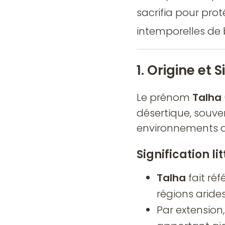
sacrifia pour protéger le Prophète ﷺ. Le
intemporelles de 
1. Origine et 
Le prénom
Talha
(طلحة) est un nom propre arabe 
désertique, souven
environnements dif
Signification lit
Talha
fait ré
régions arides
Par extension