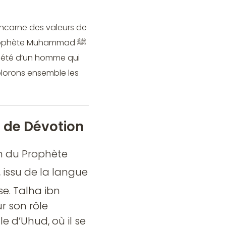
Prophète Muhammad ﷺ
 piété d’un homme qui
plorons ensemble les
t de Dévotion
 du Prophète
issu de la langue
e. Talha ibn
r son rôle
le d’Uhud, où il se