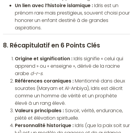
Un lien avec l’histoire islamique :
Idris est un
prénom rare mais prestigieux, souvent choisi pour
honorer un enfant destiné à de grandes
aspirations.
8. Récapitulatif en 6 Points Clés
Origine et signification :
Idris signifie « celui qui
apprend » ou « enseigne », dérivé de la racine
arabe
d-r-s
.
Références coraniques :
Mentionné dans deux
sourates (Maryam et Al-Anbiya), Idris est décrit
comme un homme de vérité et un prophète
élevé à un rang élevé.
Valeurs principales :
Savoir, vérité, endurance,
piété et élévation spirituelle.
Personnalité historique :
Idris (que la paix soit sur
lui) est un modèle de sagesse et de guidance.